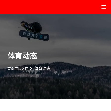
体育动态
体育动态
首页官网入口