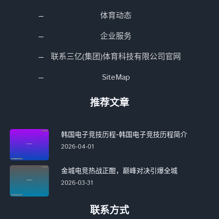
体育动态
企业服务
联系三亿(集团)体育科技有限公司官网
SiteMap
推荐文章
韩国电子竞技历程-韩国电子竞技历程简介
2026-04-01
金城电竞热战正酣，巅峰对决引爆全城
2026-03-31
联系方式