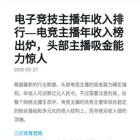
电子竞技主播年收入排
行—电竞主播年收入榜
出炉，头部主播吸金能
力惊人
2026-02-27
根据最新的行业数据，头部电竞主播的吸金能力确实强
劲，年收入可达数亿元人民币。不过需要注意的是，在
整个网络主播生态中，电竞主播的优势主要体现在稳定
的粉丝基础和多元化的收入结构上，而非绝对收入值的
顶端。
三亿体育官网