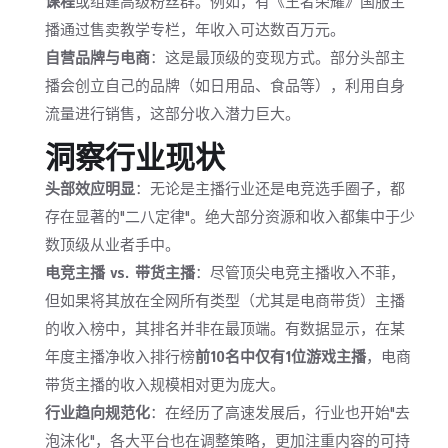
课程
或组建高级粉丝群。例如，有《王者荣耀》国服主
播通过售卖教学专栏，年收入可达数百万元。
自营品牌与电商
：这是最顶级的变现方式。部分头部主
播会创立自己的品牌（如日用品、食品等），利用自身
流量进行销售，这部分收入潜力巨大。
洞察行业现状
头部效应明显
：无论是主播行业还是电竞选手圈子，都
存在显著的"二八定律"。绝大部分资源和收入都集中于少
数顶级从业者手中。
电竞主播 vs. 带货主播
：尽管顶尖电竞主播收入不菲，
但如果将其放在全网所有类型（尤其是电商带货）主播
的收入榜中，其排名并非在最顶端。有数据显示，在某
年度主播净收入排行榜
前10名中仅有1位游戏主播
，电商
带货主播的收入规模相对更为庞大。
行业趋向规范化
：在经历了高速发展后，行业也开始"去
泡沫化"，各大平台也在调整策略，更加注重内容的可持