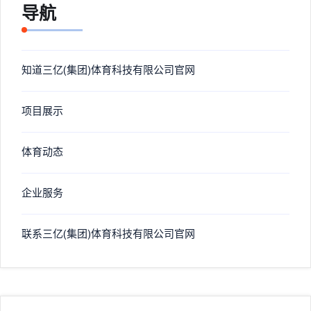
导航
知道三亿(集团)体育科技有限公司官网
项目展示
体育动态
企业服务
联系三亿(集团)体育科技有限公司官网