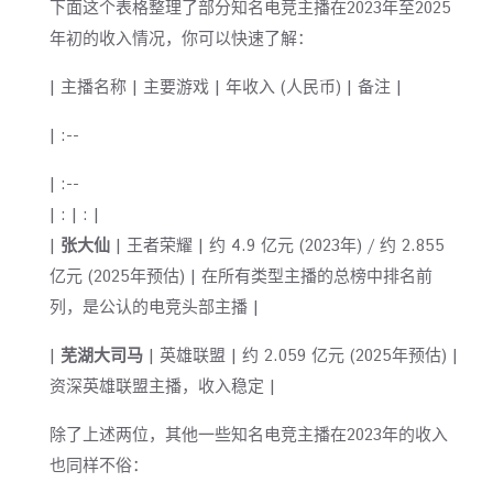
下面这个表格整理了部分知名电竞主播在2023年至2025
年初的收入情况，你可以快速了解：
| 主播名称 | 主要游戏 | 年收入 (人民币) | 备注 |
| :--
| :--
| : | : |
|
张大仙
| 王者荣耀 | 约 4.9 亿元 (2023年) / 约 2.855
亿元 (2025年预估) | 在所有类型主播的总榜中排名前
列，是公认的电竞头部主播 |
|
芜湖大司马
| 英雄联盟 | 约 2.059 亿元 (2025年预估) |
资深英雄联盟主播，收入稳定 |
除了上述两位，其他一些知名电竞主播在2023年的收入
也同样不俗：