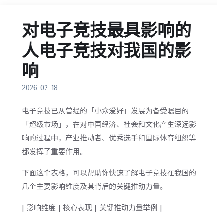
对电子竞技最具影响的
人电子竞技对我国的影
响
2026-02-18
电子竞技已从曾经的「小众爱好」发展为备受瞩目的
「超级市场」，在对中国经济、社会和文化产生深远影
响的过程中，产业推动者、优秀选手和国际体育组织等
都发挥了重要作用。
下面这个表格，可以帮助你快速了解电子竞技在我国的
几个主要影响维度及其背后的关键推动力量。
| 影响维度 | 核心表现 | 关键推动力量举例 |