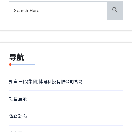
导航
知道三亿(集团)体育科技有限公司官网
项目展示
体育动态