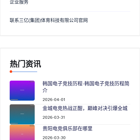
企业服务
联系三亿(集团)体育科技有限公司官网
热门资讯
韩国电子竞技历程-韩国电子竞技历程简
介
2026-04-01
金城电竞热战正酣，巅峰对决引爆全城
2026-03-31
贵阳电竞俱乐部在哪里
2026-03-30