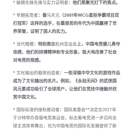
* 破圈先锋先锋与实力证明者
：他们是聚光灯下的焦点。
* 早期拓荒者
：像
马天元
（2001年WCG星际争霸项目双
打冠军）这样的选手，在最艰苦的年代为中国赢得了世
界荣誉，证明了国人的实力。
* 当代楷模
：特别是在
杭州亚运会
上，中国电竞健儿勇夺
佳绩，他们的拼搏精神和专业形象，极大地改善了社会
对电竞的观感。
* 文化输出的载体创造者
：一些深植中华文化的游戏作品
成为了文化输出的名片。例如，《永劫无间》的武侠国
风元素成功吸引了全球用户，让他们在竞技中接触并欣
赏中国文化。
* 国际标准的接轨推动者
：
国际奥委会**决定在2027年
于沙特举办首届电竞奥运会，标志着电竞进一步迈向全
球主流体育舞台，也为中国电竞的国际化发展提供了新